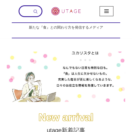
コ
ン
新たな『食』との関わり方を発信するメディア
テ
ン
ツ
へ
ス
キ
ッ
プ
New arrival
utage新着記事