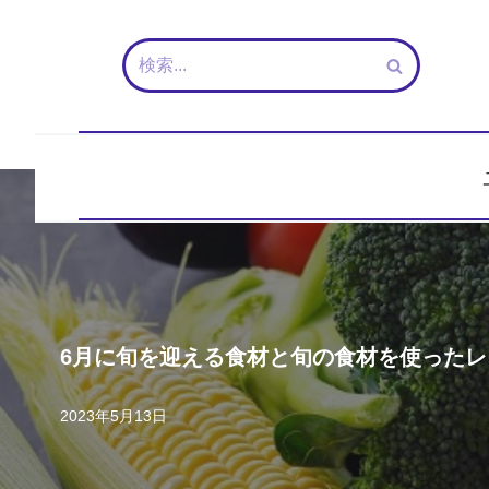
コ
ン
テ
ン
ツ
へ
ス
キ
ッ
プ
6月に旬を迎える食材と旬の食材を使った
2023年5月13日