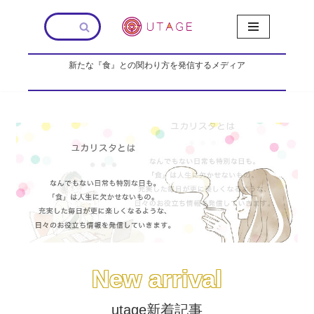
コ
ン
新たな『食』との関わり方を発信するメディア
テ
ン
ツ
へ
ス
キ
ッ
プ
New arrival
utage新着記事