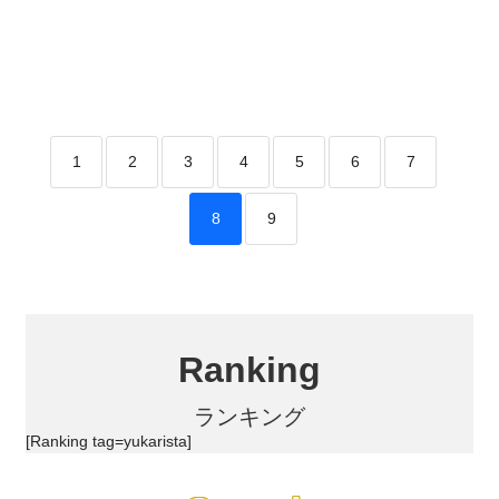
1
2
3
4
5
6
7
8
9
Ranking
ランキング
[Ranking tag=yukarista]