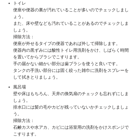
トイレ
便座や便器の裏が汚れていることが多いのでチェックしまし
ょう。
また、床や壁なども汚れていることがあるのでチェックしま
しょう。
掃除方法：
便座が外せるタイプの便器であれば外して掃除します。
便器内の黒ずみには酸性トイレ用洗剤をかけ、しばらく時間
を置いてからブラシでこすります。
手の届かない細かい部分は歯ブラシを使うと良いです。
タンクの手洗い部分には固く絞った雑巾に洗剤をスプレーを
して拭きとりましょう。
風呂場
壁や床はもちろん、天井の換気扇のチェックも忘れずにしま
しょう。
排水口には髪の毛やカビが残っていないかチェックしましょ
う。
掃除方法：
石鹸カスや水アカ、カビには浴室用の洗剤をかけスポンジで
こすります。