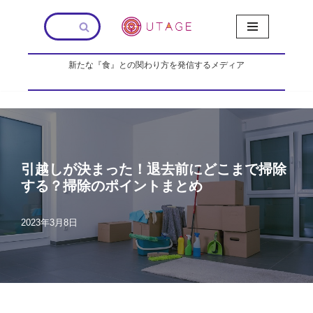
コ
ン
新たな『食』との関わり方を発信するメディア
テ
ン
ツ
へ
ス
キ
ッ
引越しが決まった！退去前にどこまで掃除
プ
する？掃除のポイントまとめ
2023年3月8日