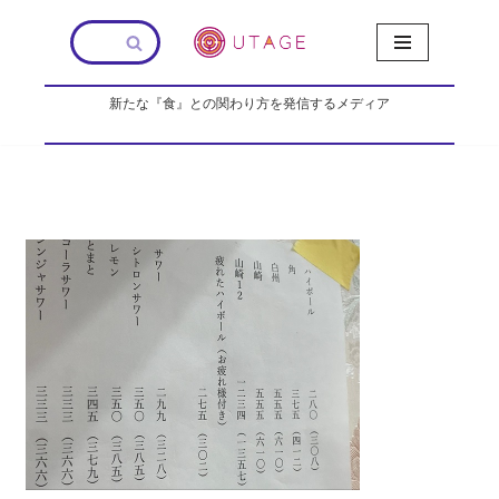
コ
ン
新たな『食』との関わり方を発信するメディア
テ
ン
ツ
へ
ス
キ
ッ
プ