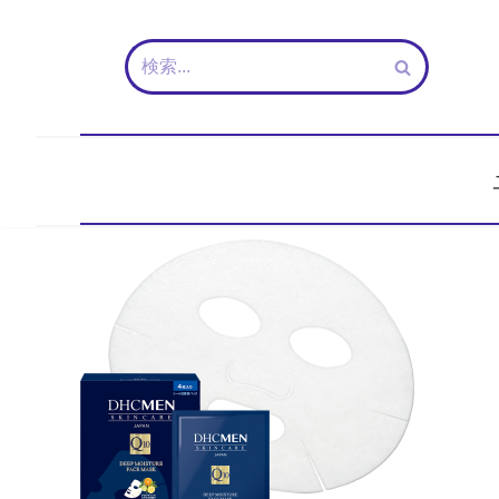
コ
ン
テ
ン
ツ
へ
ス
キ
ッ
プ