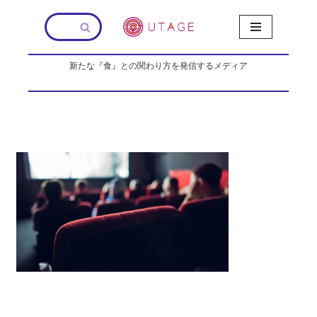
コ
ン
新たな『食』との関わり方を発信するメディア
テ
ン
ツ
へ
ス
キ
ッ
プ