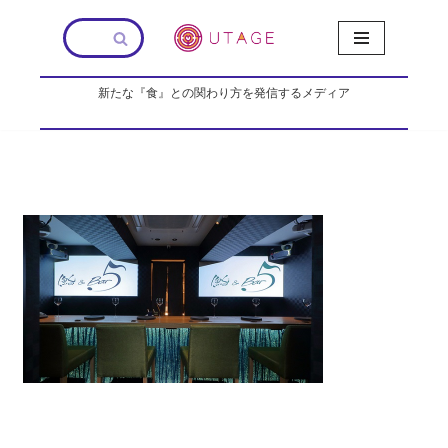
コ
ン
新たな『食』との関わり方を発信するメディア
テ
ン
ツ
へ
ス
キ
ッ
プ