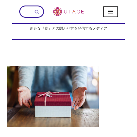
コ
ン
新たな『食』との関わり方を発信するメディア
テ
ン
ツ
へ
ス
キ
ッ
プ