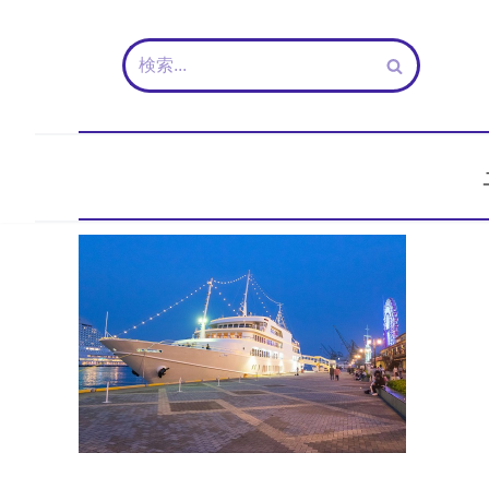
コ
ン
テ
ン
ツ
へ
ス
キ
ッ
プ