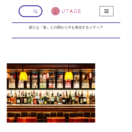
コ
ン
新たな『食』との関わり方を発信するメディア
テ
ン
ツ
へ
ス
キ
ッ
プ