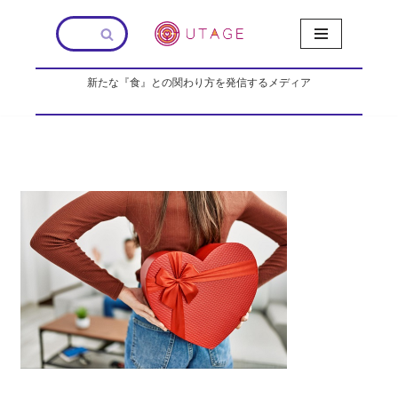
コ
ン
新たな『食』との関わり方を発信するメディア
テ
ン
ツ
へ
ス
キ
ッ
プ