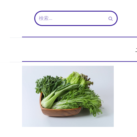
コ
ン
テ
ン
ツ
へ
ス
キ
ッ
プ