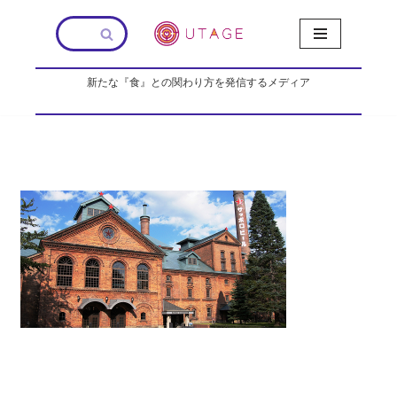
コ
ン
新たな『食』との関わり方を発信するメディア
テ
ン
ツ
へ
ス
キ
ッ
プ