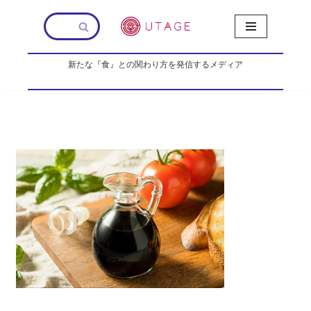
コ
ン
新たな『食』との関わり方を発信するメディア
テ
ン
ツ
へ
ス
キ
ッ
プ