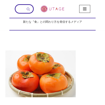
コ
ン
新たな『食』との関わり方を発信するメディア
テ
ン
ツ
へ
ス
キ
ッ
プ