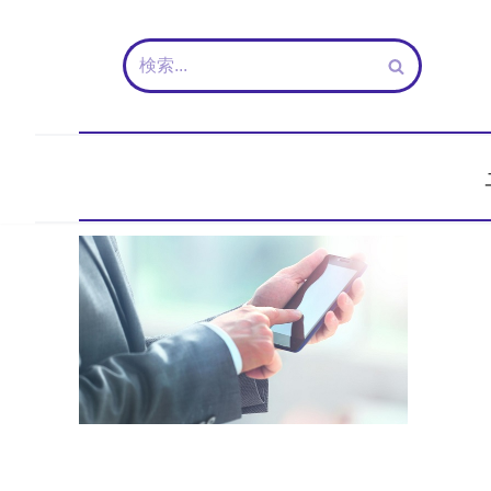
コ
ン
テ
ン
ツ
へ
ス
キ
ッ
プ