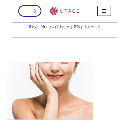
コ
ン
新たな『食』との関わり方を発信するメディア
テ
ン
ツ
へ
ス
キ
ッ
プ