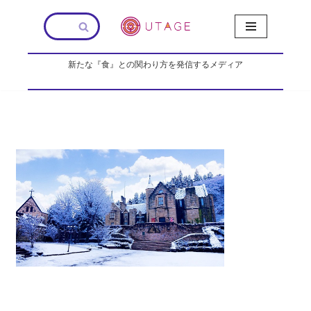
コ
ン
新たな『食』との関わり方を発信するメディア
テ
ン
ツ
へ
ス
キ
ッ
プ