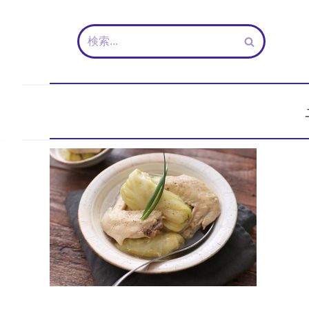
コ
ン
テ
ン
ツ
へ
ス
キ
ッ
プ