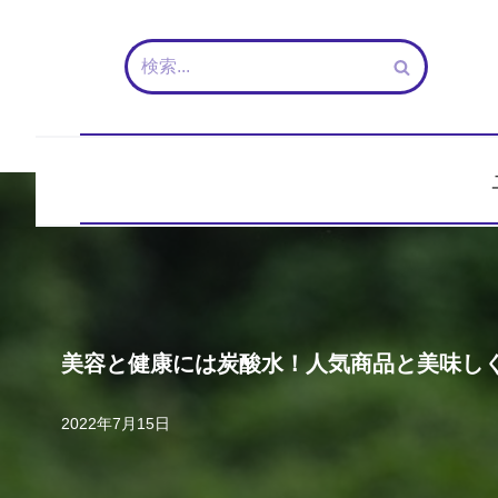
コ
ン
テ
ン
ツ
へ
ス
キ
ッ
プ
美容と健康には炭酸水！人気商品と美味し
2022年7月15日