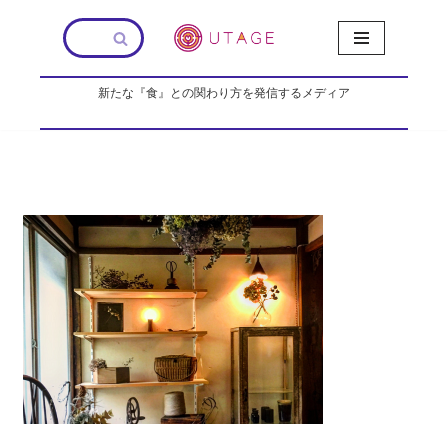
コ
ン
新たな『食』との関わり方を発信するメディア
テ
ン
ツ
へ
ス
キ
ッ
プ