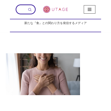
コ
ン
新たな『食』との関わり方を発信するメディア
テ
ン
ツ
へ
ス
キ
ッ
プ