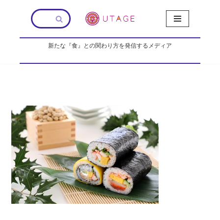
コ
ン
新たな『食』との関わり方を発信するメディア
テ
ン
ツ
へ
ス
キ
ッ
プ