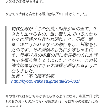
大師様の木像があります。
かぼちゃ大師と言われる理由は以下の由来からでした。
初代住職が「この弘法大師様が世の全て、生
きとし生けるもの、迷い苦しんでいる人たち
をその境遇から救われ賜れ」と、不眠、断
食、滝にうたれるなどの修行をし、祈願をし
たのです。その満願のお礼にかぼちゃを供
え、毎年12月の冬至の日に参拝者の方にかぼ
ちゃを振る舞うようにしたことから、この弘
法大師像はかぼちゃ大師様と呼ばれるように
なりました。
出典：「不思議不動院」
http://kyoto.wakasa.jp/detail/25/631/
今や境内ではかぼちゃが供えられるようになり、冬至の日は約
150個のお下りのかぼちゃが用意され、かぼちゃの煮物がふる
まわれます。