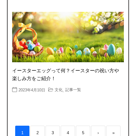
イースターエッグって何？イースターの祝い方や
楽しみ方をご紹介！
文化
記事一覧
2023年4月10日
,
1
2
3
4
5
›
»