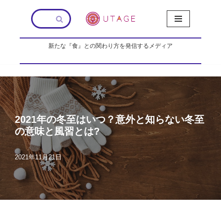
コ
ン
新たな『食』との関わり方を発信するメディア
テ
ン
ツ
へ
ス
キ
ッ
2021年の冬至はいつ？意外と知らない冬至
プ
の意味と風習とは?
2021年11月21日