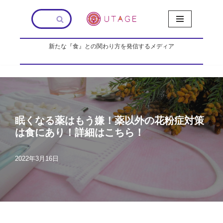
コ
ン
新たな『食』との関わり方を発信するメディア
テ
ン
ツ
へ
ス
キ
ッ
眠くなる薬はもう嫌！薬以外の花粉症対策
プ
は食にあり！詳細はこちら！
2022年3月16日