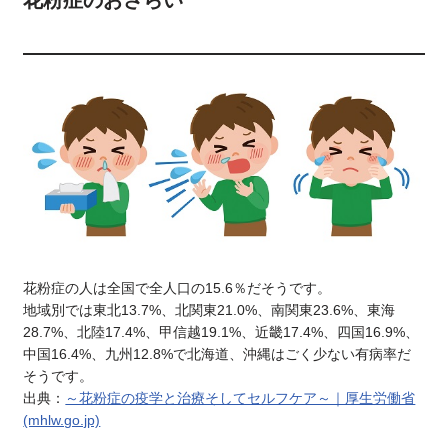
花粉症のおさらい
花粉症の人は全国で全人口の15.6％だそうです。
地域別では東北13.7%、北関東21.0%、南関東23.6%、東海
28.7%、北陸17.4%、甲信越19.1%、近畿17.4%、四国16.9%、
中国16.4%、九州12.8%で北海道、沖縄はごく少ない有病率だ
そうです。
出典：
～花粉症の疫学と治療そしてセルフケア～｜厚生労働省
(mhlw.go.jp)