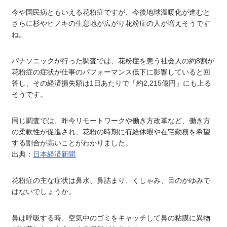
今や国民病ともいえる花粉症ですが、今後地球温暖化が進むと
さらに杉やヒノキの生息地が広がり花粉症の人が増えそうです
ね。
パナソニックが行った調査では、花粉症を患う社会人の約8割が
花粉症の症状が仕事のパフォーマンス低下に影響していると回
答し、その経済損失額は1日あたりで「約2,215億円」にも上る
そうです。
同じ調査では、昨今リモートワークや働き方改革など、働き方
の柔軟性が促進され、花粉の時期に有給休暇や在宅勤務を希望
する割合が高いことがわかりました。
出典：
日本経済新聞
花粉症の主な症状は鼻水、鼻詰まり、くしゃみ、目のかゆみで
はないでしょうか。
鼻は呼吸する時、空気中のゴミをキャッチして鼻の粘膜に異物