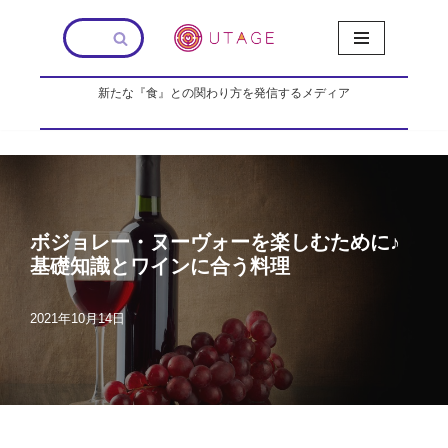
コ
ン
新たな『食』との関わり方を発信するメディア
テ
ン
ツ
へ
ス
キ
ッ
ボジョレー・ヌーヴォーを楽しむために♪
プ
基礎知識とワインに合う料理
2021年10月14日