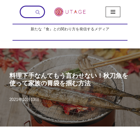
コ
ン
新たな『食』との関わり方を発信するメディア
テ
ン
ツ
へ
ス
キ
ッ
料理下手なんてもう言わせない！秋刀魚を
プ
使って家族の胃袋を掴む方法
2021年10月13日