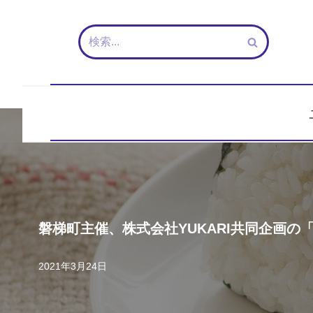
コ
ン
テ
ン
ツ
へ
ス
キ
ッ
プ
磐梯町主催、株式会社YUKARI共同企画
2021年3月24日