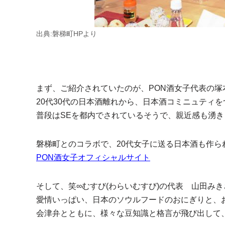
出典:磐梯町HPより
まず、ご紹介されていたのが、PON酒女子代表の塚本
20代30代の日本酒離れから、日本酒コミニュティ
普段はSEを都内でされているそうで、親近感も湧き
磐梯町とのコラボで、20代女子に送る日本酒も作
PON酒女子オフィシャルサイト
そして、笑∞むすび(わらいむすび)の代表 山田みき
愛情いっぱい、日本のソウルフードのおにぎりと、
会津弁とともに、様々な豆知識と格言が飛び出して