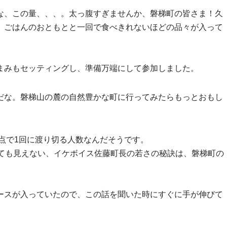
な、この量、、、。太っ腹すぎませんか、磐梯町の皆さま！久
、ごはんのおともとと一回で食べきれないほどの品々が入って
まみもセッティングし、準備万端にして参加しました。
だな。磐梯山の麓の自然豊かな町に行ってみたらもっとおもし
差点で1回に渡り切る人数なんだそうです。
とても見えない、イケボイス佐藤町長の若さの秘訣は、磐梯町の
ースが入っていたので、この話を聞いた時にすぐに手が伸びて