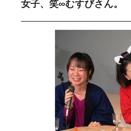
女子
、
笑∞むすびさん。