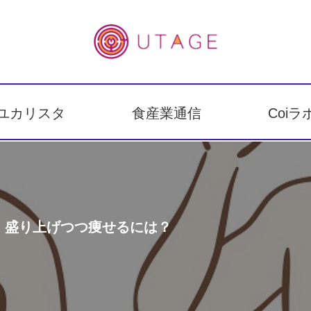
ユカリスタ
食産業通信
Coiラ
！盛り上げつつ痩せるには？