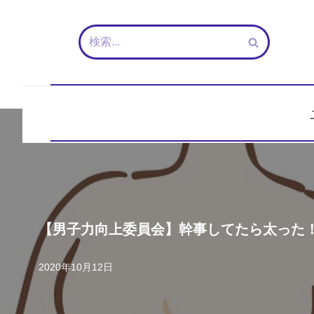
コ
ン
テ
ン
ツ
へ
ス
キ
ッ
プ
【男子力向上委員会】幹事してたら太った
2020年10月12日