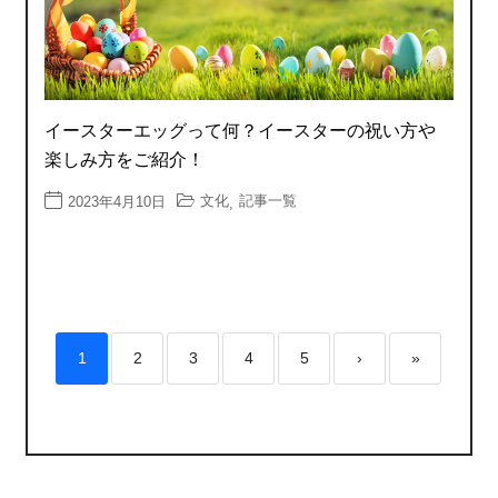
イースターエッグって何？イースターの祝い方や
楽しみ方をご紹介！
文化
記事一覧
2023年4月10日
,
1
2
3
4
5
›
»