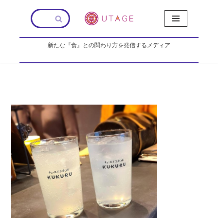
コ
ン
新たな『食』との関わり方を発信するメディア
テ
ン
ツ
へ
ス
キ
ッ
プ