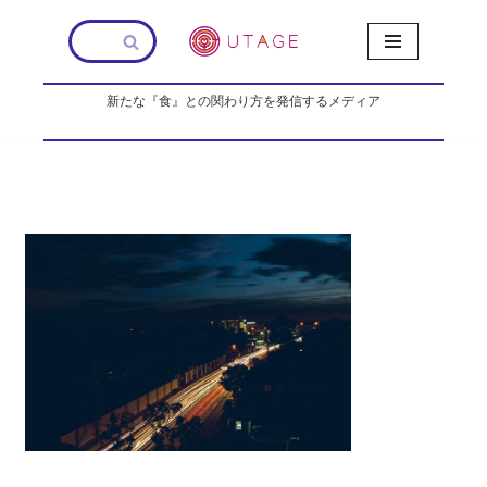
コ
ン
新たな『食』との関わり方を発信するメディア
テ
ン
ツ
へ
ス
キ
ッ
プ