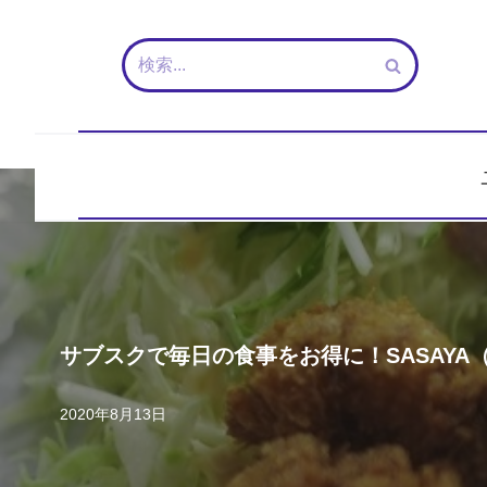
コ
ン
テ
ン
ツ
へ
ス
キ
ッ
プ
サブスクで毎日の食事をお得に！SASAYA
2020年8月13日