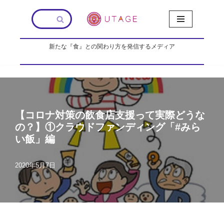
コ
ン
新たな『食』との関わり方を発信するメディア
テ
ン
ツ
へ
ス
キ
【コロナ対策の飲食店支援って実際どうな
ッ
プ
の？】①クラウドファンディング「#みら
い飯」編
2020年5月7日