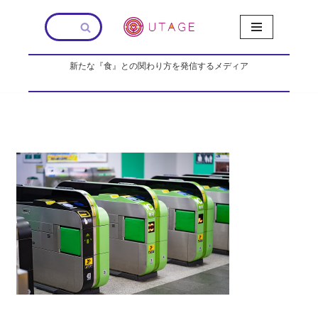
コ
ン
新たな『食』との関わり方を発信するメディア
テ
ン
ツ
へ
ス
キ
ッ
プ