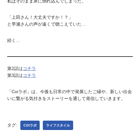
私はそのまま床に倒れ込んでしまった。
「上田さん！大丈夫ですか！？」
と早瀬さんの声が遠くで聴こえていた…
続く…
第2話は
コチラ
第3話は
コチラ
「Coiラボ」は、今後も日常の中で発展したご縁や、新しい出会
いに繋がる気付きをストーリーを通して発信していきます。
タグ:
COIラボ
ライフスタイル