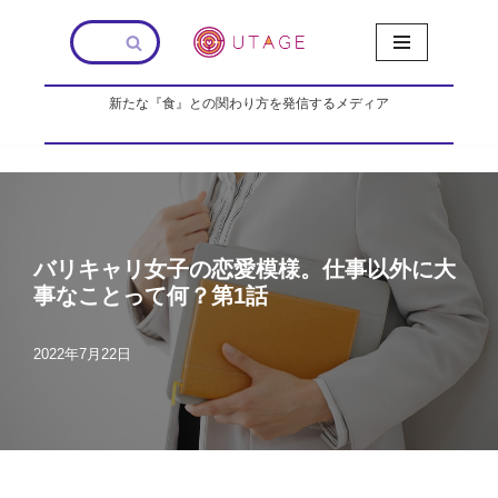
コ
ン
新たな『食』との関わり方を発信するメディア
テ
ン
ツ
へ
ス
キ
ッ
バリキャリ女子の恋愛模様。仕事以外に大
プ
事なことって何？第1話
2022年7月22日