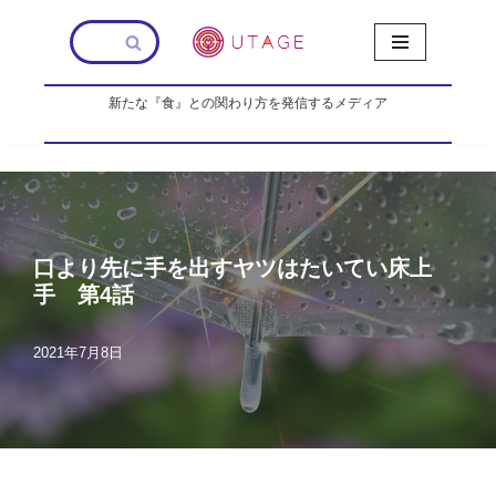
コ
ン
新たな『食』との関わり方を発信するメディア
テ
ン
ツ
へ
ス
キ
ッ
口より先に手を出すヤツはたいてい床上
プ
手 第4話
2021年7月8日