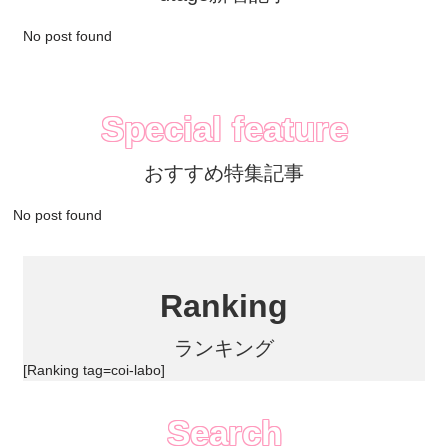
No post found
Special feature
おすすめ特集記事
No post found
Ranking
ランキング
[Ranking tag=coi-labo]
Search