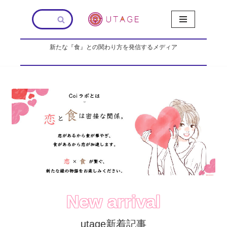
コ
ン
新たな『食』との関わり方を発信するメディア
テ
ン
ツ
へ
ス
キ
ッ
プ
New arrival
utage新着記事