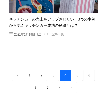
キッチンカーの売上をアップさせたい！3つの事例
から学ぶキッチンカー成功の秘訣とは？
BtoB
記事一覧
2021年1月19日
,
‹
1
2
3
4
5
6
7
8
›
»