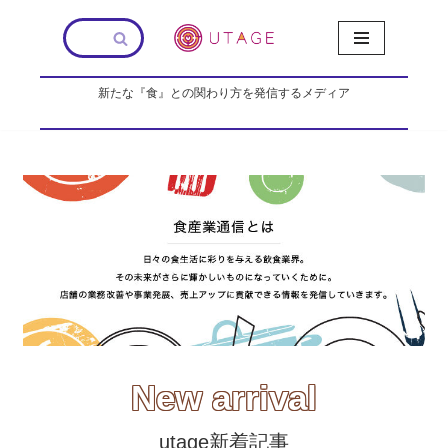
コ
ン
新たな『食』との関わり方を発信するメディア
テ
ン
ツ
へ
ス
キ
ッ
プ
New arrival
utage新着記事