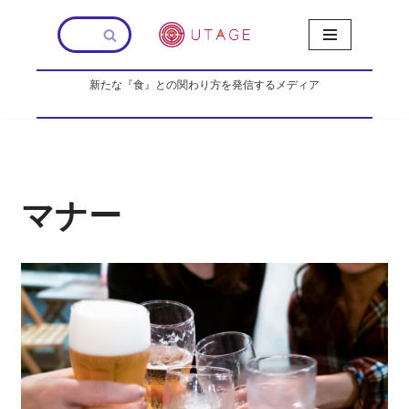
コ
ン
新たな『食』との関わり方を発信するメディア
テ
ン
ツ
へ
ス
キ
マナー
ッ
プ